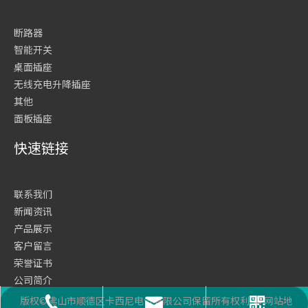
断路器
智能开关
桌面插座
无线充电升降插座
其他
面板插座
快速链接
联系我们
新闻资讯
产品展示
客户留言
荣誉证书
公司简介
网站首页
版权©佛山市顺德区卡西尼电气有限公司保留所有权利
网站地
座机号码
二维码
邮箱
