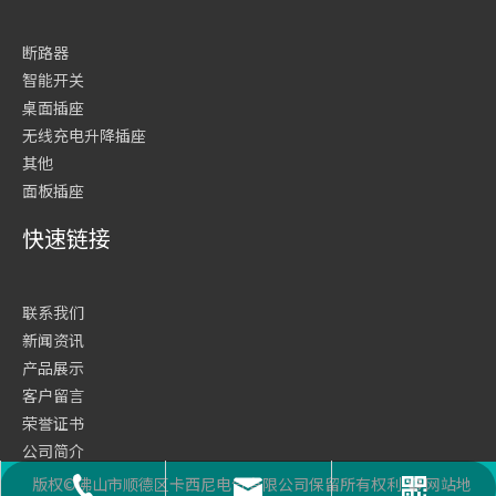
断路器
智能开关
桌面插座
无线充电升降插座
其他
面板插座
快速链接
联系我们
新闻资讯
产品展示
客户留言
荣誉证书
公司简介
网站首页
版权©佛山市顺德区卡西尼电气有限公司保留所有权利
网站地
座机号码
二维码
邮箱
