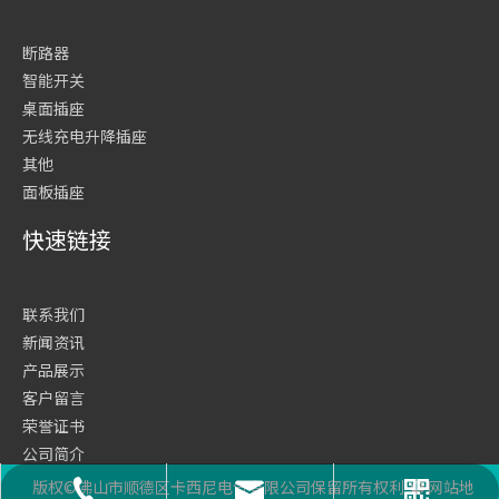
断路器
智能开关
桌面插座
无线充电升降插座
其他
面板插座
快速链接
联系我们
新闻资讯
产品展示
客户留言
荣誉证书
公司简介
网站首页
版权©佛山市顺德区卡西尼电气有限公司保留所有权利
网站地
座机号码
二维码
邮箱
