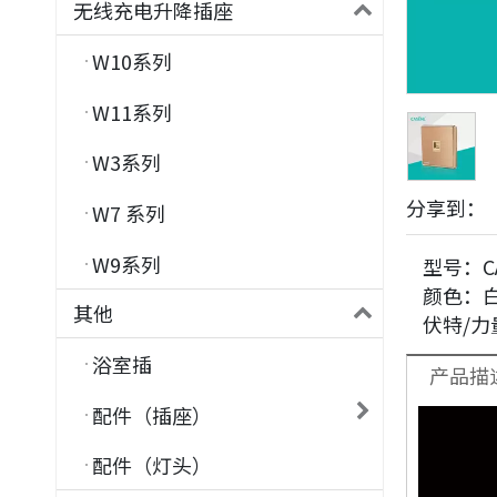
无线充电升降插座
W10系列
W11系列
W3系列
分享到：
W7 系列
W9系列
型号：
C
颜色：
其他
伏特/力
浴室插
产品描
配件（插座）
配件（灯头）