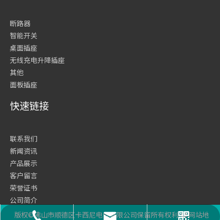
断路器
智能开关
桌面插座
无线充电升降插座
其他
面板插座
快速链接
联系我们
新闻资讯
产品展示
客户留言
荣誉证书
公司简介
网站首页
版权©佛山市顺德区卡西尼电气有限公司保留所有权利
网站地
座机号码
二维码
邮箱
