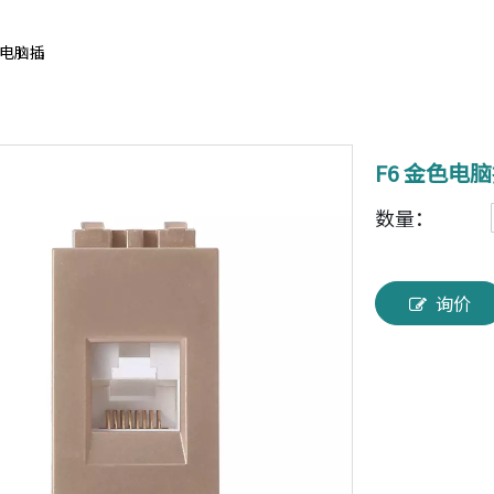
色电脑插
F6 金色电
数量：
询价