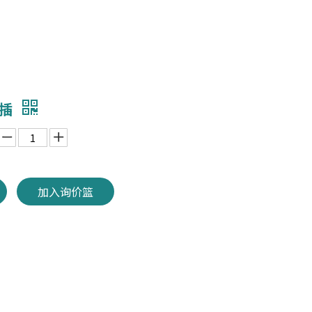
脑插
加入询价篮