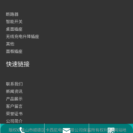
断路器
智能开关
桌面插座
无线充电升降插座
其他
面板插座
快速链接
联系我们
新闻资讯
产品展示
客户留言
荣誉证书
公司简介
网站首页
版权©佛山市顺德区卡西尼电气有限公司保留所有权利
网站地
座机号码
二维码
邮箱
