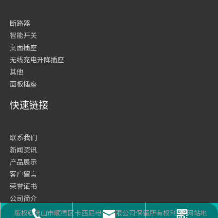
断路器
智能开关
桌面插座
无线充电升降插座
其他
面板插座
快速链接
联系我们
新闻资讯
产品展示
客户留言
荣誉证书
公司简介
网站首页
版权©佛山市顺德区卡西尼电气有限公司保留所有权利
网站地
座机号码
二维码
邮箱
