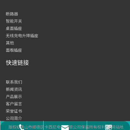
断路器
智能开关
桌面插座
无线充电升降插座
其他
面板插座
快速链接
联系我们
新闻资讯
产品展示
客户留言
荣誉证书
公司简介
网站首页
版权©佛山市顺德区卡西尼电气有限公司保留所有权利
网站地
座机号码
二维码
邮箱
