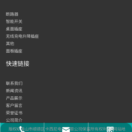
断路器
智能开关
桌面插座
无线充电升降插座
其他
面板插座
快速链接
联系我们
新闻资讯
产品展示
客户留言
荣誉证书
公司简介
网站首页
版权©佛山市顺德区卡西尼电气有限公司保留所有权利
网站地
座机号码
二维码
邮箱
