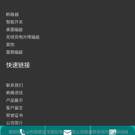
断路器
智能开关
桌面插座
无线充电升降插座
其他
面板插座
快速链接
联系我们
新闻资讯
产品展示
客户留言
荣誉证书
公司简介
网站首页
版权©佛山市顺德区卡西尼电气有限公司保留所有权利
网站地
座机号码
二维码
邮箱
