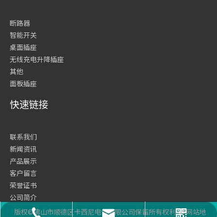
断路器
智能开关
桌面插座
无线充电升降插座
其他
面板插座
快速链接
联系我们
新闻资讯
产品展示
客户留言
荣誉证书
公司简介
网站首页
版权©佛山市顺德区卡西尼电气有限公司保留所有权利
网站地
座机号码
二维码
邮箱
