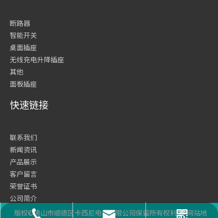
断路器
智能开关
桌面插座
无线充电升降插座
其他
面板插座
快速链接
联系我们
新闻资讯
产品展示
客户留言
荣誉证书
公司简介
网站首页
版权©佛山市顺德区卡西尼电气有限公司保留所有权利
网站地
座机号码
二维码
邮箱
