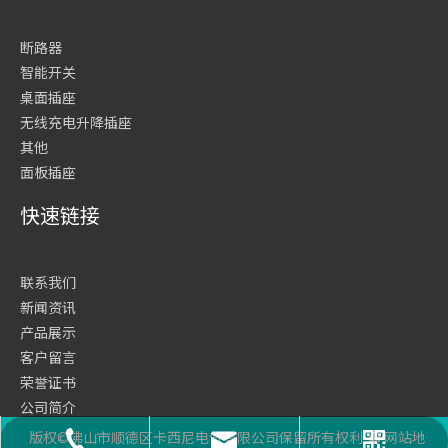
断路器
智能开关
桌面插座
无线充电升降插座
其他
面板插座
快速链接
联系我们
新闻资讯
产品展示
客户留言
荣誉证书
公司简介
网站首页
版权©佛山市顺德区卡西尼电气有限公司保留所有权利
网站地
座机号码
二维码
邮箱
