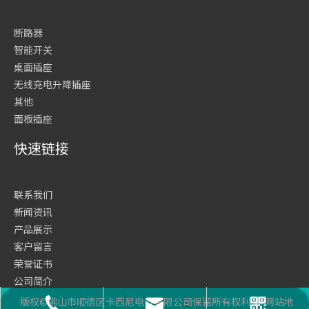
断路器
智能开关
桌面插座
无线充电升降插座
其他
面板插座
快速链接
联系我们
新闻资讯
产品展示
客户留言
荣誉证书
公司简介
网站首页
版权©佛山市顺德区卡西尼电气有限公司保留所有权利
网站地
座机号码
二维码
邮箱
