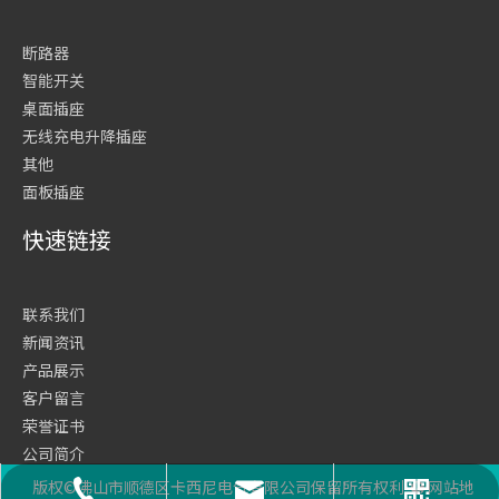
断路器
智能开关
桌面插座
无线充电升降插座
其他
面板插座
快速链接
联系我们
新闻资讯
产品展示
客户留言
荣誉证书
公司简介
网站首页
版权©佛山市顺德区卡西尼电气有限公司保留所有权利
网站地
座机号码
二维码
邮箱
