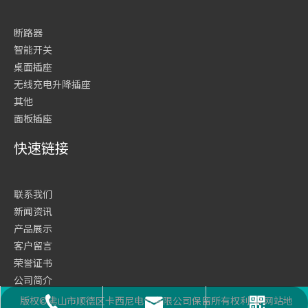
断路器
智能开关
桌面插座
无线充电升降插座
其他
面板插座
快速链接
联系我们
新闻资讯
产品展示
客户留言
荣誉证书
公司简介
网站首页
版权©佛山市顺德区卡西尼电气有限公司保留所有权利
网站地
座机号码
二维码
邮箱
