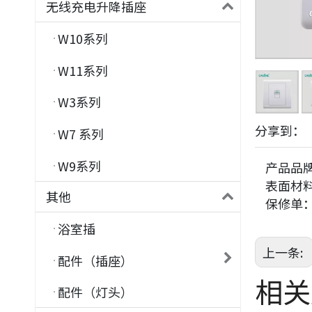
无线充电升降插座
W10系列
W11系列
W3系列
分享到：
W7 系列
W9系列
产品品
表面材
其他
保修单
浴室插
上一条:
配件（插座）
相关
配件（灯头）