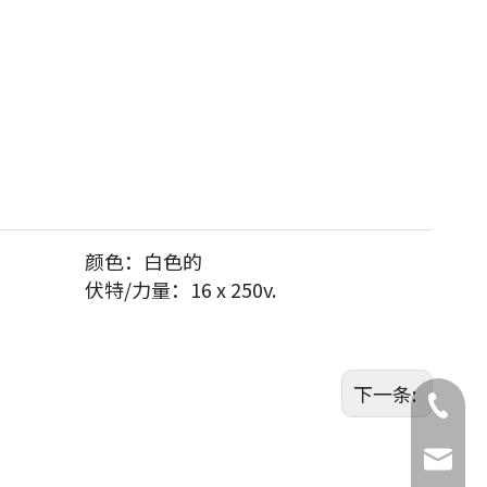
颜色：
白色的
伏特/力量：
16 x 250v.
下一条:
座机号
电话
邮箱