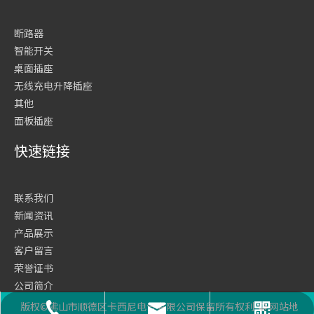
断路器
智能开关
桌面插座
无线充电升降插座
其他
面板插座
快速链接
联系我们
新闻资讯
产品展示
客户留言
荣誉证书
公司简介
网站首页
版权©佛山市顺德区卡西尼电气有限公司保留所有权利
网站地
座机号码
二维码
邮箱
