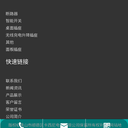
断路器
智能开关
桌面插座
无线充电升降插座
其他
面板插座
快速链接
联系我们
新闻资讯
产品展示
客户留言
荣誉证书
公司简介
网站首页
版权©佛山市顺德区卡西尼电气有限公司保留所有权利
网站地
座机号码
二维码
邮箱
