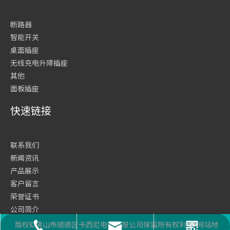
断路器
智能开关
桌面插座
无线充电升降插座
其他
面板插座
快速链接
联系我们
新闻资讯
产品展示
客户留言
荣誉证书
公司简介
网站首页
版权©佛山市顺德区卡西尼电气有限公司保留所有权利
网站地
座机号码
二维码
邮箱
