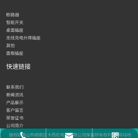
断路器
智能开关
桌面插座
无线充电升降插座
其他
面板插座
快速链接
联系我们
新闻资讯
产品展示
客户留言
荣誉证书
公司简介
网站首页
版权©佛山市顺德区卡西尼电气有限公司保留所有权利
网站地
座机号码
二维码
邮箱
